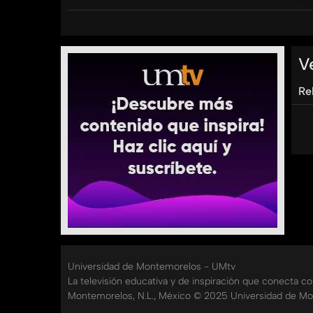
sobre la división de bienes, la custodia de los
Derecho de la Universidad de Montemorelos a tr
Categorías:
V
Re
Universidad de Montemorelos - UMtv
La televisión educativa y de inspiración que conecta c
Montemorelos, N.L., México © 2025 Universidad de Mo