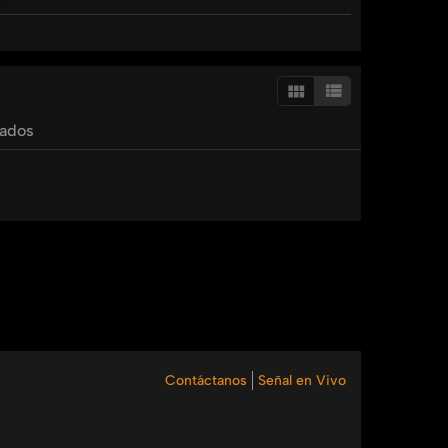
gal, el video invita a contactar a la Escuela de
tados
Contáctanos
Señal en Vivo