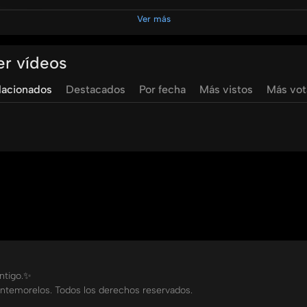
 hijos y el pago de alimentos. Para quienes buscan asesoría le
Ver más
avés de sus redes sociales.
er vídeos
lacionados
Destacados
Por fecha
Más vistos
Más vo
ontigo.✨
ntemorelos. Todos los derechos reservados.