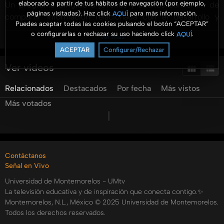
elaborado a partir de tus hábitos de navegación (por ejemplo,
Un programa dirigido a jóvenes y adultos con el fin de
páginas visitadas). Haz click
para más información.
AQUÍ
compartir información relacionada con el desarrollo y
Puedes aceptar todas las cookies pulsando el botón “ACEPTAR”
gestión de los negocios. Se presenta información
o configurarlas o rechazar su uso haciendo click
.
AQUÍ
Ver más
profesional con un enfoque práctico y para ser aterrizado
ACEPTAR
Configurar/Rechazar
en las organizaciones.
Ver vídeos
#AromaANegocios #UMtv #FACEJ @aromaanegocios
Relacionados
Destacados
Por fecha
Más vistos
@unimontemorelos @pulsoum @umradioo
Más votados
Categorías:
Tags:
aroma
a
negocios
¿qué
es
el
burnout?
Contáctanos
Señal en Vivo
Universidad de Montemorelos - UMtv
La televisión educativa y de inspiración que conecta contigo.✨
Montemorelos, N.L., México © 2025 Universidad de Montemorelos.
Todos los derechos reservados.