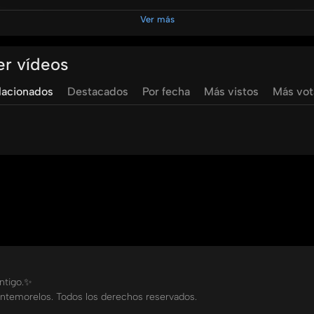
Ver más
ocios @unimontemorelos @pulsoum @umradioo
er vídeos
lacionados
Destacados
Por fecha
Más vistos
Más vo
ontigo.✨
ntemorelos. Todos los derechos reservados.