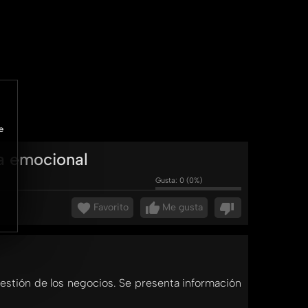
e
ia emocional
Gusta:
0
(
0
%)
Favorito
Me gusta
gestión de los negocios. Se presenta información