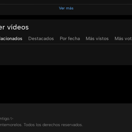
Ver más
ocios @unimontemorelos @pulsoum @umradioo
er vídeos
servicio
de
la
inteligencia
emocional
lacionados
Destacados
Por fecha
Más vistos
Más vo
ontigo.✨
ntemorelos. Todos los derechos reservados.