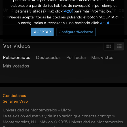
elaborado a partir de tus hábitos de navegación (por ejemplo,
Un programa dirigido a jóvenes y adultos con el fin de
páginas visitadas). Haz click
para más información.
AQUÍ
compartir información relacionada con el desarrollo y
Puedes aceptar todas las cookies pulsando el botón “ACEPTAR”
o configurarlas o rechazar su uso haciendo click
.
AQUÍ
gestión de los negocios. Se presenta información
Ver más
profesional con un enfoque práctico y para ser aterrizado
ACEPTAR
Configurar/Rechazar
en las organizaciones.
Ver vídeos
#AromaANegocios #UMtv #FACEJ @aromaanegocios
Relacionados
Destacados
Por fecha
Más vistos
@unimontemorelos @pulsoum @umradioo
Más votados
Categorías:
Tags:
aroma
a
negocios
de
amores
con
tu
profesión
Contáctanos
Señal en Vivo
Universidad de Montemorelos - UMtv
La televisión educativa y de inspiración que conecta contigo.✨
Montemorelos, N.L., México © 2025 Universidad de Montemorelos.