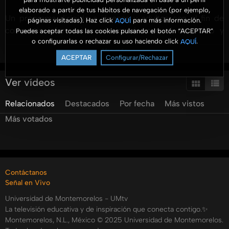
elaborado a partir de tus hábitos de navegación (por ejemplo,
Un programa dirigido a jóvenes y adultos con el fin de
páginas visitadas). Haz click
para más información.
AQUÍ
compartir información relacionada con el desarrollo y
Puedes aceptar todas las cookies pulsando el botón “ACEPTAR”
o configurarlas o rechazar su uso haciendo click
.
AQUÍ
gestión de los negocios. Se presenta información
Ver más
profesional con un enfoque práctico y para ser aterrizado
ACEPTAR
Configurar/Rechazar
en las organizaciones.
Ver vídeos
Hoy presentamos el programa "¿Qué es el Salario
Relacionados
Destacados
Por fecha
Más vistos
Emocional?" por el Mtro. Samuel Urbano
Más votados
#AromaANegocios #UMtv #FACEJ @aromaanegocios
@unimontemorelos @pulsoum @umradioo
Categorías:
Contáctanos
Tags:
Señal en Vivo
aroma
a
negocios
¿qué
es
el
salario
emocional?
Universidad de Montemorelos - UMtv
La televisión educativa y de inspiración que conecta contigo.✨
Montemorelos, N.L., México © 2025 Universidad de Montemorelos.