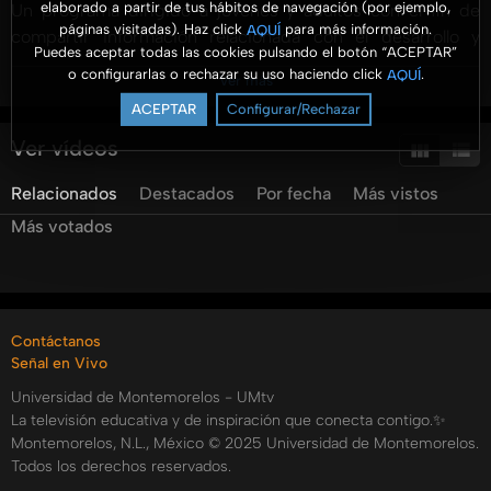
elaborado a partir de tus hábitos de navegación (por ejemplo,
Un programa dirigido a jóvenes y adultos con el fin de
páginas visitadas). Haz click
para más información.
AQUÍ
compartir información relacionada con el desarrollo y
Puedes aceptar todas las cookies pulsando el botón “ACEPTAR”
gestión de los negocios. Se presenta información
o configurarlas o rechazar su uso haciendo click
.
AQUÍ
Ver más
profesional con un enfoque práctico y para ser aterrizado
ACEPTAR
Configurar/Rechazar
en las organizaciones.
Ver vídeos
Hoy presentamos el programa "Planeación Estratégica:
Relacionados
Destacados
Por fecha
Más vistos
desde la perspectiva de la experiencia" por la Mtra.
Elizabeth Suárez
Más votados
#AromaANegocios #UMtv #FACEJ @aromaanegocios
@unimontemorelos @pulsoum @umradioo
Categorías:
Contáctanos
Señal en Vivo
Tags:
Universidad de Montemorelos - UMtv
aroma
a
negocios
gratitud
La televisión educativa y de inspiración que conecta contigo.✨
Montemorelos, N.L., México © 2025 Universidad de Montemorelos.
Todos los derechos reservados.