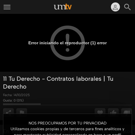
Error iniciando el reproductor (1) error
11 Tu Derecho - Contratos laborales | Tu
Derecho
Fecha:
14/10/2025
Gusta:
0
(
0
%)
NOS PREOCUPAMOS POR TU PRIVACIDAD
Utilizamos cookies propias y de terceros para fines analíticos y
En este video, exploramos el mundo de los contratos
para mostrarte publicidad personalizada en base a un perfil