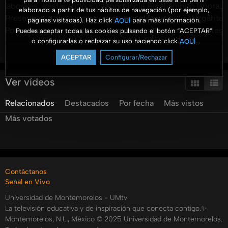
laborales, destacando su importancia en el ámbito laboral.
elaborado a partir de tus hábitos de navegación (por ejemplo,
Presentamos una conversación con el licenciado Margarita
páginas visitadas). Haz click
para más información.
AQUÍ
Ponce, experto en derecho, quien explica los diferentes
Puedes aceptar todas las cookies pulsando el botón “ACEPTAR”
o configurarlas o rechazar su uso haciendo click
.
AQUÍ
tipos de contratos laborales: por tiempo determinado, por
Ver más
tiempo indeterminado y por obra determinada. También
ACEPTAR
Configurar/Rechazar
discutimos los elementos esenciales que todo contrato
debe incluir, como la identificación completa del
Ver vídeos
trabajador y la empresa, el lugar de trabajo y el salario
Relacionados
Destacados
Por fecha
Más vistos
acordado. Además, el video aborda las prestaciones
laborales obligatorias, como el seguro social y las
Más votados
vacaciones, así como los derechos del empleado en caso
de despido, como la indemnización o reinstalación. Esta
guía es esencial para cualquiera inmerso en el mundo
laboral, asegurando que los trabajadores conozcan sus
Contáctanos
derechos y obligaciones antes de firmar un contrato. Para
Señal en Vivo
más dudas, contacta con nosotros a través de nuestra
Universidad de Montemorelos - UMtv
página de Facebook.
La televisión educativa y de inspiración que conecta contigo.✨
Categorías:
Montemorelos, N.L., México © 2025 Universidad de Montemorelos.