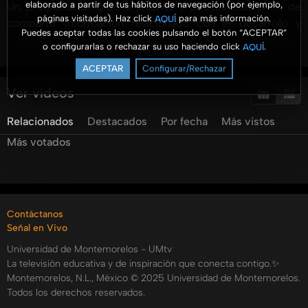
elaborado a partir de tus hábitos de navegación (por ejemplo,
Un programa dirigido a jóvenes y adultos con el fin de
páginas visitadas). Haz click
para más información.
AQUÍ
compartir información relacionada con el desarrollo y
Puedes aceptar todas las cookies pulsando el botón “ACEPTAR”
gestión de los negocios. Se presenta información
o configurarlas o rechazar su uso haciendo click
.
AQUÍ
Ver más
profesional con un enfoque práctico y para ser aterrizado
ACEPTAR
Configurar/Rechazar
en las organizaciones.
Ver vídeos
#AromaANegocios #UMtv #FACEJ @aromaanegocios
Relacionados
Destacados
Por fecha
Más vistos
@unimontemorelos @pulsoum @umradioo
Más votados
Categorías:
Tags:
aroma
a
negocios
cuida
tu
bolsillo
Contáctanos
Señal en Vivo
Universidad de Montemorelos - UMtv
La televisión educativa y de inspiración que conecta contigo.✨
Montemorelos, N.L., México © 2025 Universidad de Montemorelos.
Todos los derechos reservados.