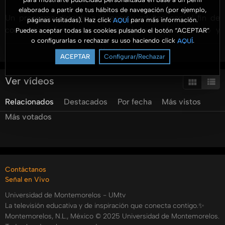
elaborado a partir de tus hábitos de navegación (por ejemplo,
Un programa dirigido a jóvenes y adultos con el fin de
páginas visitadas). Haz click
para más información.
AQUÍ
compartir información relacionada con el desarrollo y
Puedes aceptar todas las cookies pulsando el botón “ACEPTAR”
o configurarlas o rechazar su uso haciendo click
.
AQUÍ
gestión de los negocios. Se presenta información
Ver más
profesional con un enfoque práctico y para ser aterrizado
ACEPTAR
Configurar/Rechazar
en las organizaciones.
Ver vídeos
#AromaANegocios #UMtv #FACEJ @aromaanegocios
Relacionados
Destacados
Por fecha
Más vistos
@unimontemorelos @pulsoum @umradioo
Más votados
Categorías:
Tags:
aroma
a
negocios
emprende
hoy
para
un
mejor
mañana
Contáctanos
Señal en Vivo
Universidad de Montemorelos - UMtv
La televisión educativa y de inspiración que conecta contigo.✨
Montemorelos, N.L., México © 2025 Universidad de Montemorelos.