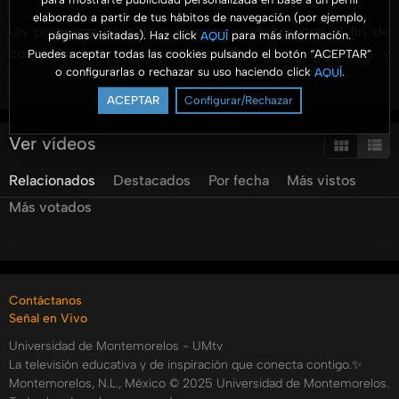
elaborado a partir de tus hábitos de navegación (por ejemplo,
Un programa dirigido a jóvenes y adultos con el fin de
páginas visitadas). Haz click
para más información.
AQUÍ
compartir información relacionada con el desarrollo y
Puedes aceptar todas las cookies pulsando el botón “ACEPTAR”
o configurarlas o rechazar su uso haciendo click
.
AQUÍ
gestión de los negocios. Se presenta información
Ver más
profesional con un enfoque práctico y para ser aterrizado
ACEPTAR
Configurar/Rechazar
en las organizaciones.
Ver vídeos
#AromaANegocios #UMtv #FACEJ @aromaanegocios
Relacionados
Destacados
Por fecha
Más vistos
@unimontemorelos @pulsoum @umradioo
Más votados
Categorías:
Tags:
aroma
a
negocios
entendiendo
el
entorno
global
de
tu
negocio
Contáctanos
Señal en Vivo
Universidad de Montemorelos - UMtv
La televisión educativa y de inspiración que conecta contigo.✨
Montemorelos, N.L., México © 2025 Universidad de Montemorelos.