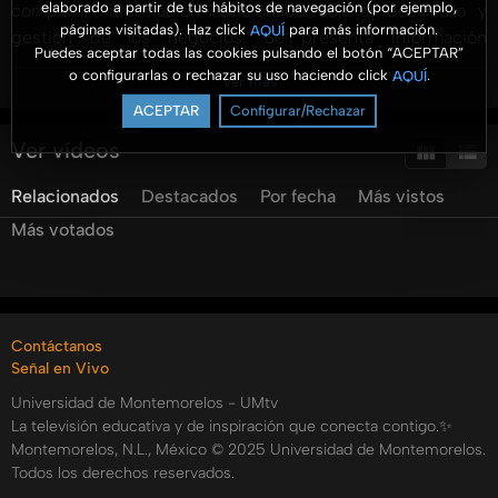
elaborado a partir de tus hábitos de navegación (por ejemplo,
compartir información relacionada con el desarrollo y
páginas visitadas). Haz click
para más información.
AQUÍ
gestión de los negocios. Se presenta información
Puedes aceptar todas las cookies pulsando el botón “ACEPTAR”
profesional con un enfoque práctico y para ser aterrizado
o configurarlas o rechazar su uso haciendo click
.
AQUÍ
Ver más
en las organizaciones.
ACEPTAR
Configurar/Rechazar
#AromaANegocios #UMtv #FACEJ
Ver vídeos
Categorías:
Relacionados
Destacados
Por fecha
Más vistos
Tags:
Más votados
aroma
a
negocios
Contáctanos
Señal en Vivo
Universidad de Montemorelos - UMtv
La televisión educativa y de inspiración que conecta contigo.✨
Montemorelos, N.L., México © 2025 Universidad de Montemorelos.
Todos los derechos reservados.