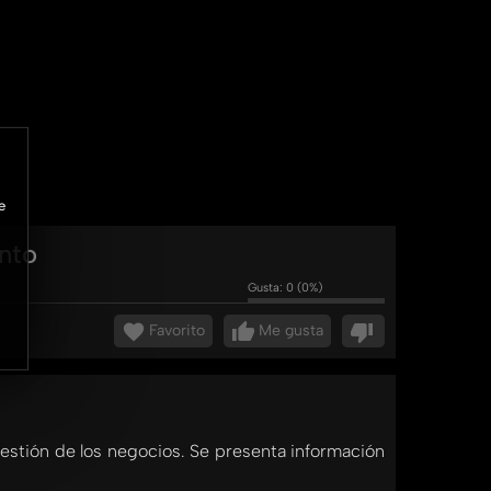
e
nto
Gusta:
0
(
0
%)
Favorito
Me gusta
gestión de los negocios. Se presenta información