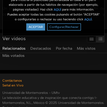
elaborado a partir de tus hábitos de navegación (por ejemplo,
Un programa dirigido a jóvenes y adultos con el fin de
páginas visitadas). Haz click
para más información.
AQUÍ
compartir información relacionada con el desarrollo y
Puedes aceptar todas las cookies pulsando el botón “ACEPTAR”
o configurarlas o rechazar su uso haciendo click
.
AQUÍ
gestión de los negocios. Se presenta información
Ver más
profesional con un enfoque práctico y para ser aterrizado
ACEPTAR
Configurar/Rechazar
en las organizaciones.
Ver vídeos
Hoy tenemos el tema de la Mujer en los Negocios, la Mtra.
Relacionados
Destacados
Por fecha
Más vistos
Zorelly Pedroza nos habla de como las mujeres han entrado
más y más en los negocios o mercados y nos da algunos
Más votados
consejos para que tu también te actives.
#AromaANegocios #UMtv #FACEJ
Categorías:
Contáctanos
Señal en Vivo
Tags:
Universidad de Montemorelos - UMtv
umtv
universidad
de
montemorelos
aroma
a
negocios
La televisión educativa y de inspiración que conecta contigo.✨
yared
garcia
thais
erazo
elisa
mena
zorelly
pedroza
Montemorelos, N.L., México © 2025 Universidad de Montemorelos.
mujer
negocios
el
rol
de
la
mujer
en
los
negocios