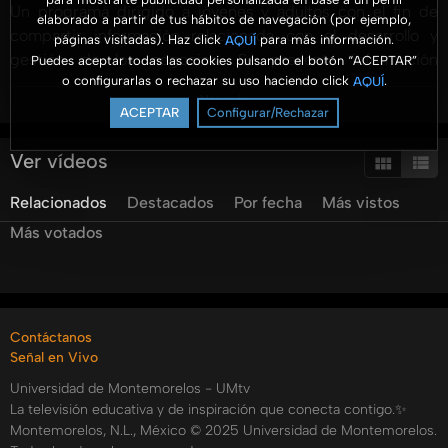
Un programa dirigido a jóvenes y adultos con el fin de
elaborado a partir de tus hábitos de navegación (por ejemplo,
compartir información relacionada con el desarrollo y
páginas visitadas). Haz click
para más información.
AQUÍ
gestión de los negocios. Se presenta información
Puedes aceptar todas las cookies pulsando el botón “ACEPTAR”
o configurarlas o rechazar su uso haciendo click
.
AQUÍ
profesional con un enfoque práctico y para ser aterrizado
Ver más
en las organizaciones.
ACEPTAR
Configurar/Rechazar
Hoy tenemos el tema de Cómo hacer un presupuesto
Ver vídeos
familiar y/o personal con el Lic. Carlos Olivas, nos dará
Relacionados
Destacados
Por fecha
Más vistos
algunos conceptos básicos y algunas reglas para crear
nuestro presupuesto.
Más votados
#AromaANegocios #UMtv #FACEJ
Categorías:
Contáctanos
Tags:
Señal en Vivo
umtv
universidad
de
montemorelos
aroma
a
negocios
Universidad de Montemorelos - UMtv
yared
garcia
thais
erazo
elisa
mena
carlos
olivas
La televisión educativa y de inspiración que conecta contigo.✨
presupuestos
como
elaborar
un
presupuesto
Montemorelos, N.L., México © 2025 Universidad de Montemorelos.