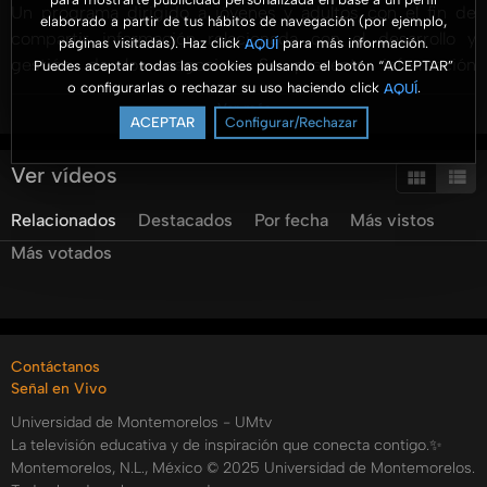
Un programa dirigido a jóvenes y adultos con el fin de
elaborado a partir de tus hábitos de navegación (por ejemplo,
compartir información relacionada con el desarrollo y
páginas visitadas). Haz click
para más información.
AQUÍ
gestión de los negocios. Se presenta información
Puedes aceptar todas las cookies pulsando el botón “ACEPTAR”
o configurarlas o rechazar su uso haciendo click
.
AQUÍ
profesional con un enfoque práctico y para ser aterrizado
Ver más
en las organizaciones.
ACEPTAR
Configurar/Rechazar
Hoy tenemos el tema de Cómo hacer un presupuesto
Ver vídeos
familiar y/o personal con el Lic. Carlos Olivas, nos dará
Relacionados
Destacados
Por fecha
Más vistos
algunos conceptos básicos y algunas reglas para crear
nuestro presupuesto.
Más votados
#AromaANegocios #UMtv #FACEJ
Categorías:
Contáctanos
Tags:
Señal en Vivo
umtv
universidad
de
montemorelos
aroma
a
negocios
Universidad de Montemorelos - UMtv
yared
garcia
thais
erazo
elisa
mena
carlos
olivas
La televisión educativa y de inspiración que conecta contigo.✨
presuuesto
como
elaborar
un
presupuesto
Montemorelos, N.L., México © 2025 Universidad de Montemorelos.