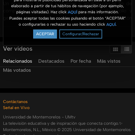
Un programa dirigido a jóvenes y adultos con el fin de
elaborado a partir de tus hábitos de navegación (por ejemplo,
compartir información relacionada con el desarrollo y
páginas visitadas). Haz click
para más información.
AQUÍ
gestión de los negocios. Se presenta información
Puedes aceptar todas las cookies pulsando el botón “ACEPTAR”
o configurarlas o rechazar su uso haciendo click
.
AQUÍ
profesional con un enfoque práctico y para ser aterrizado
Ver más
en las organizaciones.
ACEPTAR
Configurar/Rechazar
Hoy tenemos a la Dra. Karla Basurto, con doctorado en
Ver vídeos
Administración y Negocios la cual nos hablará de cómo
Relacionados
Destacados
Por fecha
Más vistos
podemos invertir desde 100 pesos en diferentes
plataformas.
Más votados
#AromaANegocios #UMtv #FACEJ
Categorías:
Contáctanos
Tags:
Señal en Vivo
umtv
universidad
de
montemorelos
aroma
a
negocios
Universidad de Montemorelos - UMtv
yared
garcia
thais
erazo
elisamena
karla
basurto
La televisión educativa y de inspiración que conecta contigo.✨
inversiones
al
alcance
de
todos
inversiones
invierte
Montemorelos, N.L., México © 2025 Universidad de Montemorelos.
desde
100
pesos
plataformas
de
inversion
cetes