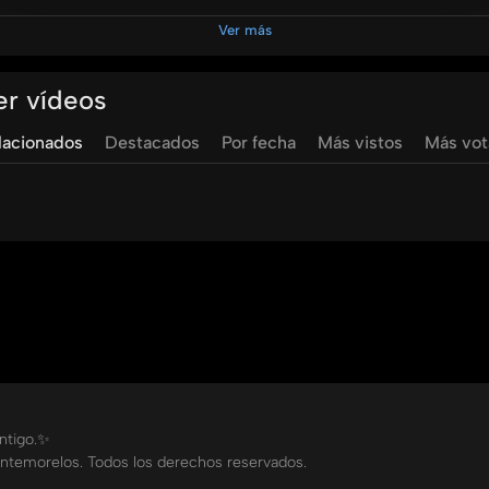
zuela quien nos habla acerca de la Gestión del Conocimient
Ver más
er vídeos
lacionados
Destacados
Por fecha
Más vistos
Más vo
negocios
yared
garcia
thais
erazo
elisa
mena
eduardo
aje
ontigo.✨
ntemorelos. Todos los derechos reservados.