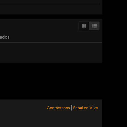
o
tados
sanchez
gestion
del
conocimiento
Contáctanos
Señal en Vivo