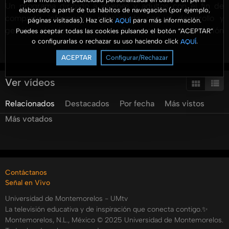
Un programa dirigido a jóvenes y adultos con el fin de
elaborado a partir de tus hábitos de navegación (por ejemplo,
compartir información relacionada con el desarrollo y
páginas visitadas). Haz click
para más información.
AQUÍ
gestión de los negocios. Se presenta información
Puedes aceptar todas las cookies pulsando el botón “ACEPTAR”
o configurarlas o rechazar su uso haciendo click
.
AQUÍ
profesional con un enfoque práctico y para ser aterrizado
Ver más
en las organizaciones.
ACEPTAR
Configurar/Rechazar
Hoy tenemos la segunda parte del tema Relaciones
Ver vídeos
Humanas con el Ptr. Rolando Vega no te lo pierdas.
Relacionados
Destacados
Por fecha
Más vistos
#AromaANegocios #UMtv #FACEJ
Más votados
Categorías:
Tags:
umtv
universidad
de
montemorelos
aroma
a
negocios
Contáctanos
yared
garcia
thais
erazo
elisa
mena
rolando
vega
Señal en Vivo
relaciones
humanas
Universidad de Montemorelos - UMtv
La televisión educativa y de inspiración que conecta contigo.✨
Montemorelos, N.L., México © 2025 Universidad de Montemorelos.