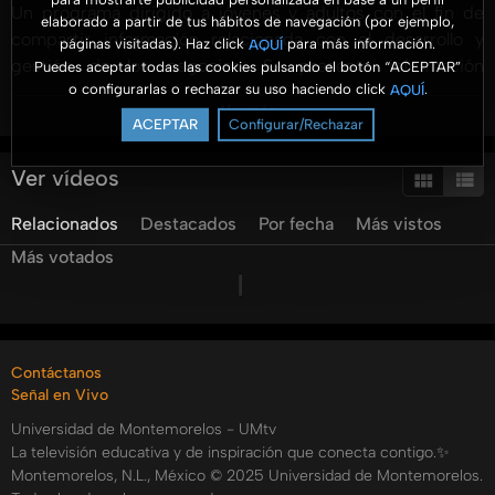
Un programa dirigido a jóvenes y adultos con el fin de
elaborado a partir de tus hábitos de navegación (por ejemplo,
compartir información relacionada con el desarrollo y
páginas visitadas). Haz click
para más información.
AQUÍ
gestión de los negocios. Se presenta información
Puedes aceptar todas las cookies pulsando el botón “ACEPTAR”
o configurarlas o rechazar su uso haciendo click
.
AQUÍ
profesional con un enfoque práctico y para ser aterrizado
Ver más
en las organizaciones.
ACEPTAR
Configurar/Rechazar
Hoy tenemos a un invitado en el tema de las Relaciones
Ver vídeos
Humanas, él es el Lic. Rolando Vega, licenciado en Teología
Relacionados
Destacados
Por fecha
Más vistos
quien nos expondrá algunos puntos de como hacer que las
relaciones humanas sean mejores en nuestro negocio.
Más votados
#AromaANegocios #UMtv #FACEJ
Categorías:
Contáctanos
Tags:
Señal en Vivo
umtv
universidad
de
montemorelos
Universidad de Montemorelos - UMtv
La televisión educativa y de inspiración que conecta contigo.✨
Montemorelos, N.L., México © 2025 Universidad de Montemorelos.