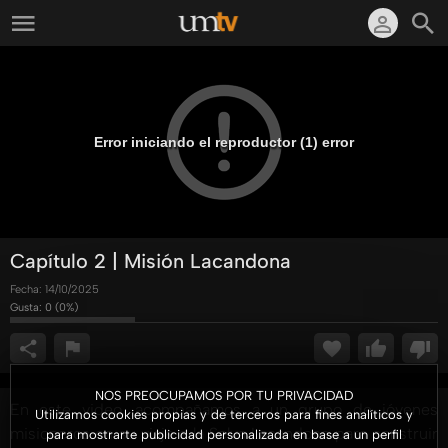
Error iniciando el reproductor (1) error
Capítulo 2 | Misión Lacandona
Fecha:
14/10/2025
Gusta:
0
(
0
%)
NOS PREOCUPAMOS POR TU PRIVACIDAD
En este video, acompañamos a un grupo de jóvenes
Utilizamos cookies propias y de terceros para fines analíticos y
misioneros en su viaje a la Selva Lacandona para construir
para mostrarte publicidad personalizada en base a un perfil