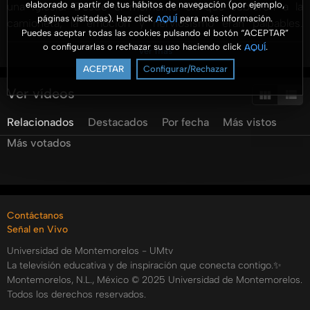
elaborado a partir de tus hábitos de navegación (por ejemplo,
una iglesia. Desde el momento en que subieron a la
páginas visitadas). Haz click
para más información.
AQUÍ
camioneta, la emoción y nerviosismo eran palpables.
Puedes aceptar todas las cookies pulsando el botón “ACEPTAR”
Durante su travesía que incluyó vuelos, largas horas en
o configurarlas o rechazar su uso haciendo click
.
AQUÍ
Ver más
carretera y momentos de desorientación, se enfocaron en
ACEPTAR
Configurar/Rechazar
su misión de servir. A su llegada, fueron cálidamente
recibidos por la comunidad local con comida y
Ver vídeos
hospitalidad, destacando la generosidad del pueblo
Relacionados
Destacados
Por fecha
Más vistos
Lacandón. La construcción de la iglesia permitió la
interacción cultural y espiritual, fortaleciendo la fe y
Más votados
creando lazos con las personas locales. En cada paso, se
percibía un compromiso con la misión divina y la
oportunidad de sembrar semillas de fe. Este viaje no solo
fue una experiencia de servicio, sino también un
Contáctanos
testimonio viviente del poder del trabajo comunitario y la
Señal en Vivo
espiritualidad compartida.
Universidad de Montemorelos - UMtv
Categorías:
La televisión educativa y de inspiración que conecta contigo.✨
Montemorelos, N.L., México © 2025 Universidad de Montemorelos.
Todos los derechos reservados.