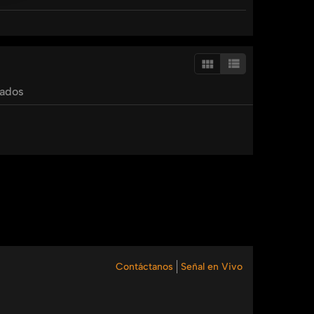
Navarro, quien nos explica como podemos generar
tados
Contáctanos
Señal en Vivo