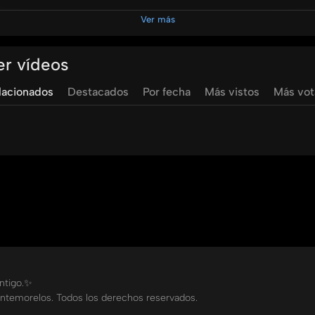
terrizado en las organizaciones.
Ver más
del gestion del tiempo en esta contingencia es la Lic. Ruth 
es.
er vídeos
lacionados
Destacados
Por fecha
Más vistos
Más vo
ontigo.✨
ntemorelos. Todos los derechos reservados.