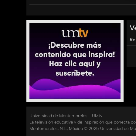
profesional con un enfoque práctico y para ser a
Hoy tenemos a una invitada experta en el tema 
nuestra agenda y dar prioridades a las actividad
V
Re
#AromaANegocios #UMtv #FACEJ
Categorías:
Tags:
umtv
universidad
de
montemorelos
Universidad de Montemorelos - UMtv
La televisión educativa y de inspiración que conecta c
Montemorelos, N.L., México © 2025 Universidad de Mo