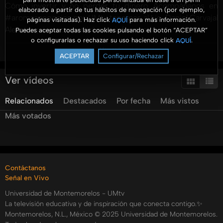
Cómo invertir y no perder tu dinero. Acompáñanos en
elaborado a partir de tus hábitos de navegación (por ejemplo,
#aromaanegocios por UMtv tenemos al Lic. Daniel Carvajal
páginas visitadas). Haz click
para más información.
AQUÍ
Alemán quien compartirá esta información.
Puedes aceptar todas las cookies pulsando el botón “ACEPTAR”
o configurarlas o rechazar su uso haciendo click
.
AQUÍ
#umtv #estudiaCP #ComoRealizarInversiones
Ver más
#quieroinvertir
ACEPTAR
Configurar/Rechazar
Categorías:
Ver vídeos
Tags:
umtv
universidad
de
montemorelos
aroma
a
negocios
Relacionados
Destacados
Por fecha
Más vistos
daniel
carvajal
inversiones
como
invertir
cuanto
Más votados
invertir
en
que
invertir
donde
invertir
negocios
broker
fibras
inversion
a
plazo
yared
garcia
thais
erazo
elisa
mena
ahorros
Contáctanos
Señal en Vivo
Universidad de Montemorelos - UMtv
La televisión educativa y de inspiración que conecta contigo.✨
Montemorelos, N.L., México © 2025 Universidad de Montemorelos.