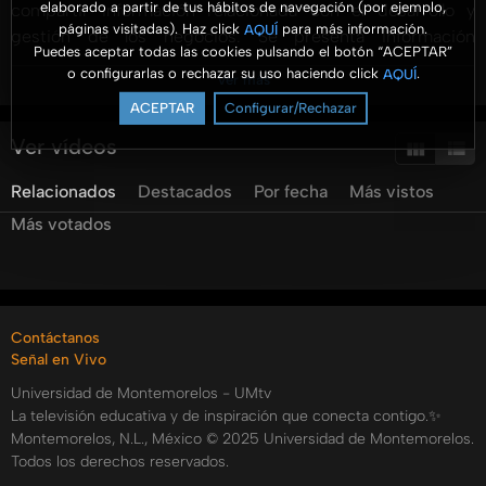
elaborado a partir de tus hábitos de navegación (por ejemplo,
compartir información relacionada con el desarrollo y
páginas visitadas). Haz click
para más información.
AQUÍ
gestión de los negocios. Se presenta información
Puedes aceptar todas las cookies pulsando el botón “ACEPTAR”
profesional con un enfoque práctico y para ser aterrizado
o configurarlas o rechazar su uso haciendo click
.
AQUÍ
Ver más
en las organizaciones.
ACEPTAR
Configurar/Rechazar
Hablamos con Kevin Zapien acerca del marketing digital y
Ver vídeos
como podemos usar la plataforma de Google Business.
Relacionados
Destacados
Por fecha
Más vistos
#umtv #aromaanegocios #MarketingDigital
Más votados
#KevinZapien
Categorías:
Tags:
Contáctanos
umtv
universidad
de
montemorelos
aroma
a
negocios
Señal en Vivo
yared
garcia
elisa
mena
thais
erazo
kevin
zapien
marketing
digital
google
my
business
negocios
Universidad de Montemorelos - UMtv
digitales
iniciar
negocio
digital
mercadotecnia
La televisión educativa y de inspiración que conecta contigo.✨
empaque
negocios
aroma
Montemorelos, N.L., México © 2025 Universidad de Montemorelos.
Todos los derechos reservados.