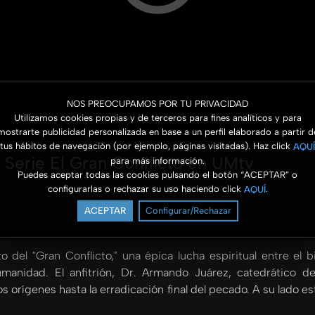
NOS PREOCUPAMOS POR TU PRIVACIDAD
Utilizamos cookies propias y de terceros para fines analíticos y para
mostrarte publicidad personalizada en base a un perfil elaborado a partir d
tus hábitos de navegación (por ejemplo, páginas visitadas). Haz click
AQUÍ
 Serie El Gran Conflicto en UMtv
para más información.
Puedes aceptar todas las cookies pulsando el botón “ACEPTAR” o
configurarlas o rechazar su uso haciendo click
.
AQUÍ
ACEPTAR
Configurar/Rechazar
del "Gran Conflicto," una épica lucha espiritual entre el b
humanidad. El anfitrión, Dr. Armando Juárez, catedrático d
 orígenes hasta la erradicación final del pecado. A su lado est