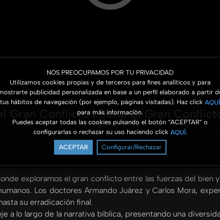
NOS PREOCUPAMOS POR TU PRIVACIDAD
Utilizamos cookies propias y de terceros para fines analíticos y para
mostrarte publicidad personalizada en base a un perfil elaborado a partir d
tus hábitos de navegación (por ejemplo, páginas visitadas). Haz click
AQUÍ
l Gran Conflicto | Serie El Gran Conflic
para más información.
Puedes aceptar todas las cookies pulsando el botón “ACEPTAR” o
configurarlas o rechazar su uso haciendo click
.
AQUÍ
ACEPTAR
Configurar/Rechazar
nde exploramos el gran conflicto entre las fuerzas del bien y 
s humanos. Los doctores Armando Juárez y Carlos Mora, exper
hasta su erradicación final.
e a lo largo de la narrativa bíblica, presentando una diversida