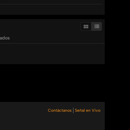
ayando cómo cualquier persona, sin importar su
tados
Contáctanos
Señal en Vivo