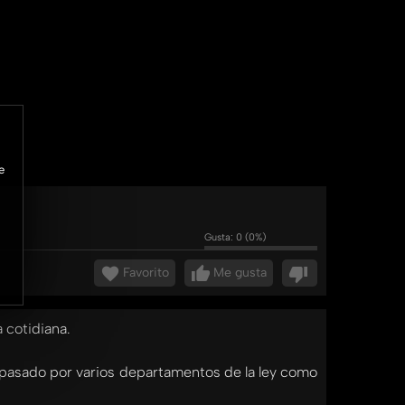
e
Gusta:
0
(
0
%)
Favorito
Me gusta
 cotidiana.
a pasado por varios departamentos de la ley como