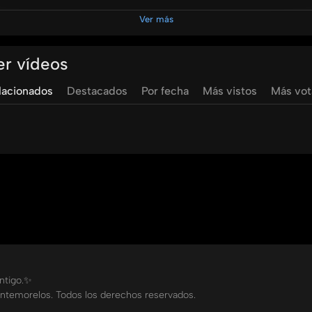
Ver más
intrafamiliares, como testamento, violencia, divorcio, adopció
er vídeos
UM​ #EscueladeDerechoUM​ #UMtv
lacionados
Destacados
Por fecha
Más vistos
Más vo
arez
esemralda
ramirez
derecho
de
familia
violencia
fami
de
proteccion
ontigo.✨
ntemorelos. Todos los derechos reservados.