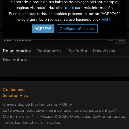
elaborado a partir de tus hábitos de navegación (por ejemplo,
cotidiana.
páginas visitadas). Haz click
para más información.
AQUÍ
Puedes aceptar todas las cookies pulsando el botón “ACEPTAR”
En el episodio de hoy estaremos con el Lic. Hilario Zarazua,
o configurarlas o rechazar su uso haciendo click
.
AQUÍ
Ver más
quien nos explica acerca de los contratos o relaciones
ACEPTAR
Configurar/Rechazar
laborales, no te lo pierdas!!
Ver vídeos
#FacultaddeCienciasEmpresarialesyJurídicasUM
Relacionados
Destacados
Por fecha
Más vistos
#EscueladeDerechoUM #UMtv
Más votados
Categorías:
Tags:
umtv
universidad
de
montemorelos
tea
&
talk
legal
urial
suarez
hilario
zarazua
relaciones
laborales
Contáctanos
Señal en Vivo
Universidad de Montemorelos - UMtv
La televisión educativa y de inspiración que conecta contigo.✨
Montemorelos, N.L., México © 2025 Universidad de Montemorelos.
Todos los derechos reservados.