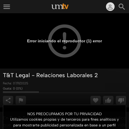
Error iniciando el reproductor (1) error
T&T Legal - Relaciones Laborales 2
Fecha:
07/11/2025
Gusta:
0
(
0
%)
NOS PREOCUPAMOS POR TU PRIVACIDAD
En Tea & Talk Legal abordamos temáticas con tinte jurídico
Utilizamos cookies propias y de terceros para fines analíticos y
que tienen relevancia o practicidad en nuestra vida
para mostrarte publicidad personalizada en base a un perfil