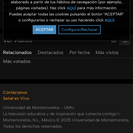
elaborado a partir de tus hábitos de navegación (por ejemplo,
gratitud hacia Dios por la fortaleza brindada. Se destaca la
páginas visitadas). Haz click
para más información.
AQUÍ
preparación de un evento especial con tamales de chipilín
Puedes aceptar todas las cookies pulsando el botón “ACEPTAR”
y frijol, invitando a la comunidad a unirse a la inauguración
o configurarlas o rechazar su uso haciendo click
.
AQUÍ
Ver más
del templo. Los niños participan activamente haciendo
ACEPTAR
Configurar/Rechazar
invitaciones decorativas para el evento, destacando la
importancia de la participación de todos. Una reflexión
Ver vídeos
espiritual resalta el tema de construir no solo un edificio,
Relacionados
Destacados
Por fecha
Más vistos
sino también el carácter y la vida espiritual de cada
persona. Los asistentes comparten experiencias y
Más votados
bendiciones, hablando sobre su misión y el impacto
positivo de su fe. Finalmente, se disfruta de un tiempo
compartido con una comida tradicional preparada por las
familias locales, creando una experiencia enriquecedora y
Contáctanos
un sentido de comunidad fortalecido.
Señal en Vivo
Categorías:
Universidad de Montemorelos - UMtv
La televisión educativa y de inspiración que conecta contigo.✨
Montemorelos, N.L., México © 2025 Universidad de Montemorelos.
Todos los derechos reservados.