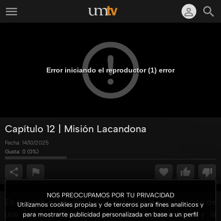
Error iniciando el reproductor (1) error
Capítulo 12 | Misión Lacandona
Fecha:
14/10/2025
Gusta:
0
(
0
%)
NOS PREOCUPAMOS POR TU PRIVACIDAD
En el video, celebramos el progreso en la construcción de
Utilizamos cookies propias y de terceros para fines analíticos y
una iglesia, subrayando el esfuerzo comunitario y la
para mostrarte publicidad personalizada en base a un perfil