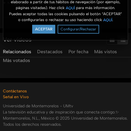
elaborado a partir de tus hábitos de navegación (por ejemplo,
+ = Agregar, aumentar, sumar
páginas visitadas). Haz click
para más información.
AQUÍ
Puedes aceptar todas las cookies pulsando el botón “ACEPTAR”
Este programa en formato de podcast que pretende
o configurarlas o rechazar su uso haciendo click
.
AQUÍ
Ver más
motivar a los estudiantes a que desarrollen sus talentos y
ACEPTAR
Configurar/Rechazar
que los dediquen a la misión de servicio al prójimo y
alabanza a Dios.
Ver vídeos
Categorías:
Relacionados
Destacados
Por fecha
Más vistos
Tags:
Más votados
umtv
universidad
de
montemorelos
Contáctanos
Señal en Vivo
Universidad de Montemorelos - UMtv
La televisión educativa y de inspiración que conecta contigo.✨
Montemorelos, N.L., México © 2025 Universidad de Montemorelos.
Todos los derechos reservados.