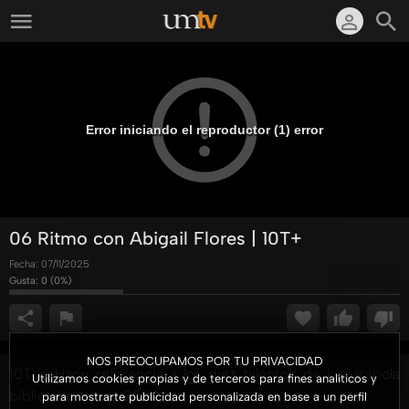
Error iniciando el reproductor (1) error
06 Ritmo con Abigail Flores | 10T+
Fecha:
07/11/2025
Gusta:
0
(
0
%)
NOS PREOCUPAMOS POR TU PRIVACIDAD
10T = Hace referencia a los diez talentos de la parábola
Utilizamos cookies propias y de terceros para fines analíticos y
bíblica de mateo 25:14
para mostrarte publicidad personalizada en base a un perfil