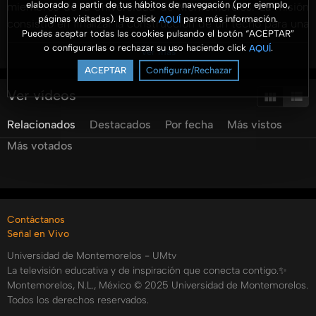
elaborado a partir de tus hábitos de navegación (por ejemplo,
miembros de la Universidad de Montemorelos. La misión
páginas visitadas). Haz click
para más información.
AQUÍ
consistió en finalizar la construcción de un techo para una
Puedes aceptar todas las cookies pulsando el botón “ACEPTAR”
iglesia local, con el objetivo de permitir un lugar de culto
o configurarlas o rechazar su uso haciendo click
.
AQUÍ
Ver más
seguro antes de disfrutar de un día cultural visitando la
ACEPTAR
Configurar/Rechazar
zona arqueológica cercana. La experiencia no solo implicó
un trabajo físico arduo bajo el sol, sino también un
Ver vídeos
enriquecedor intercambio cultural y espiritual con la
Relacionados
Destacados
Por fecha
Más vistos
comunidad lacandona. Los voluntarios destacaron la
importancia del servicio a Dios y al prójimo, y cómo esta
Más votados
experiencia reforzó su fe y habilidades sociales. La
culminación de la obra fue celebrada con gratitud, himnos
y reflexiones sobre la trascendencia del proyecto, dejando
una huella imborrable en todos los participantes. La
Contáctanos
construcción de este templo simboliza un vínculo
Señal en Vivo
duradero entre dos comunidades unidas por la fe.
Universidad de Montemorelos - UMtv
Categorías:
La televisión educativa y de inspiración que conecta contigo.✨
Montemorelos, N.L., México © 2025 Universidad de Montemorelos.
Todos los derechos reservados.