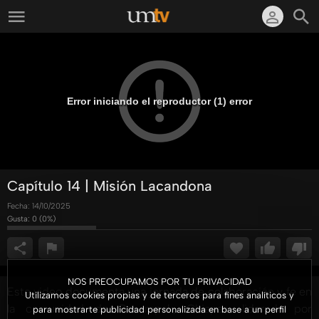
Error iniciando el reproductor (1) error
Capítulo 14 | Misión Lacandona
Fecha:
14/10/2025
Gusta:
0
(
0
%)
NOS PREOCUPAMOS POR TU PRIVACIDAD
Este video documenta una jornada de colaboración y fe en
Utilizamos cookies propias y de terceros para fines analíticos y
la comunidad de Bonampak, Chiapas, liderada por
para mostrarte publicidad personalizada en base a un perfil