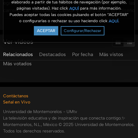
elaborado a partir de tus hábitos de navegación (por ejemplo,
egresado de la Universidad de Montemorelos de las
páginas visitadas). Haz click
para más información.
AQUÍ
carreras de Tecnología Dental y Licenciatura en Diseño
Puedes aceptar todas las cookies pulsando el botón “ACEPTAR”
Gráfico además cuenta con una especialidad en Diseño
o configurarlas o rechazar su uso haciendo click
.
AQUÍ
Ver más
Editorial y Publicidad por la Universidad de Monterrey
ACEPTAR
Configurar/Rechazar
(UdeM)
Ver vídeos
A finales del 2015 descubrió que las dos carreras que había
Relacionados
Destacados
Por fecha
Más vistos
estudiado podían converger en un posible negocio; con
todo esto mente fundó Zargun Dental Lab @Zargundental
Más votados
que ofrece servicios de prótesis dentales de metal-
cerámico, silicato, circonio, acrílico, entre otros.
Una historia de emprendimiento exitoso.
Contáctanos
Señal en Vivo
#UMTV #UniMontemorelos #Empiria #UMTV #SoyUm
Universidad de Montemorelos - UMtv
#SoyEmprendum #NuevaRealidad #Montemorelos
La televisión educativa y de inspiración que conecta contigo.✨
#Podcast #Live #UniversidadDeMontemorelos
Montemorelos, N.L., México © 2025 Universidad de Montemorelos.
#FacebookLive #Entrepreneur #Emprendimiento
Todos los derechos reservados.
#CarlosMartinez #ZargunDentalLab #Zargun #Dientes