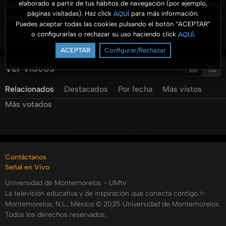
elaborado a partir de tus hábitos de navegación (por ejemplo,
Testamento. Richie Ramírez, licenciado en artes visuales,
páginas visitadas). Haz click
para más información.
AQUÍ
comparte su proceso creativo al trasladar esbozos a
Puedes aceptar todas las cookies pulsando el botón “ACEPTAR”
ilustraciones digitales que cobran vida a través de
o configurarlas o rechazar su uso haciendo click
.
AQUÍ
Ver más
programas y tecnología avanzada. Durante la entrevista,
ACEPTAR
Configurar/Rechazar
Richie destaca la importancia de la educación formal en
arte para perfeccionar el talento natural, y cómo el arte
Ver vídeos
digital permite compartir creencias y el evangelio de
Relacionados
Destacados
Por fecha
Más vistos
manera más amplia. Aprendemos sobre las herramientas
esenciales para el dibujo digital, el uso de lápices digitales
Más votados
y tablets, y cómo el arte digital transforma la creatividad en
obras virtuales. Este video es ideal para quienes buscan
entender más sobre el vínculo entre tecnología y arte, y
cómo este medio permite nuevas formas de expresión
Contáctanos
artística y difusión del mensaje.
Señal en Vivo
Categorías:
Universidad de Montemorelos - UMtv
La televisión educativa y de inspiración que conecta contigo.✨
Montemorelos, N.L., México © 2025 Universidad de Montemorelos.
Todos los derechos reservados.