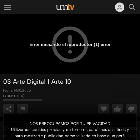
Error iniciando el reproductor (1) error
03 Arte Digital | Arte 10
Fecha:
14/10/2025
Gusta:
0
(
0
%)
NOS PREOCUPAMOS POR TU PRIVACIDAD
En este video de "Arte 10", exploramos la representación
Utilizamos cookies propias y de terceros para fines analíticos y
digital del relato bíblico de la Pascua desde el Antiguo
para mostrarte publicidad personalizada en base a un perfil