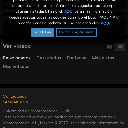
representativos de nuestra institución, con sesenta y un
elaborado a partir de tus hábitos de navegación (por ejemplo,
países representados es una alegría para nosotros
páginas visitadas). Haz click
para más información.
AQUÍ
celebrar nuestro tradicional programa del "Día de la Raza",
Puedes aceptar todas las cookies pulsando el botón “ACEPTAR”
o configurarlas o rechazar su uso haciendo click
.
AQUÍ
que en esta noche se une a la iniciativa de la Organización
Ver más
de las Naciones Unidas del Año Internacional para la
ACEPTAR
Configurar/Rechazar
Sanidad Vegetal. ¡Qué lo disfrutes!
Ver vídeos
Categorías:
Tags:
Relacionados
Destacados
Por fecha
Más vistos
umtv
universidad
de
montemorelos
dia
de
la
raza
Más votados
2020
descubrimiento
de
america
naciones
americanas
naciones
del
mundo
el
color
de
la
esperanza
herencia
de
vida
banderas
alumnos
Contáctanos
Señal en Vivo
Universidad de Montemorelos - UMtv
La televisión educativa y de inspiración que conecta contigo.✨
Montemorelos, N.L., México © 2025 Universidad de Montemorelos.