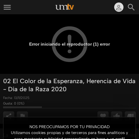
Error iniciando el reproductor (1) error
02 El Color de la Esperanza, Herencia de Vida
- Dia de la Raza 2020
Fecha:
13/11/2025
Gusta:
0
(
0
%)
NOS PREOCUPAMOS POR TU PRIVACIDAD
Utilizamos cookies propias y de terceros para fines analíticos y
La multiculturalidad es uno de los rasgos más
para mostrarte publicidad personalizada en base a un perfil