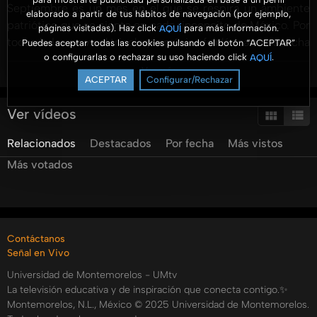
Septiembre es un mes en el que se respira un ambiente
elaborado a partir de tus hábitos de navegación (por ejemplo,
patriótico que se siente en cada rinconcito de México. Por
páginas visitadas). Haz click
para más información.
AQUÍ
todos lados se ve el tricolor, la música folclórica se escucha
Puedes aceptar todas las cookies pulsando el botón “ACEPTAR”
o configurarlas o rechazar su uso haciendo click
.
AQUÍ
y la comida típica nos enamora la mirada y el corazón. ¡Es
Ver más
fecha de conmemorar a México! Y nos da mucho gusto
ACEPTAR
Configurar/Rechazar
que te unas a nosotros para celebrar UNIDOS POR LA
LIBERTAD. ¡Bienvenido!
Ver vídeos
Categorías:
Relacionados
Destacados
Por fecha
Más vistos
Tags:
Más votados
umtv
universidad
de
montemorelos
Contáctanos
Señal en Vivo
Universidad de Montemorelos - UMtv
La televisión educativa y de inspiración que conecta contigo.✨
Montemorelos, N.L., México © 2025 Universidad de Montemorelos.