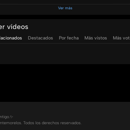
Ver más
er vídeos
lacionados
Destacados
Por fecha
Más vistos
Más vo
ontigo.✨
ntemorelos. Todos los derechos reservados.