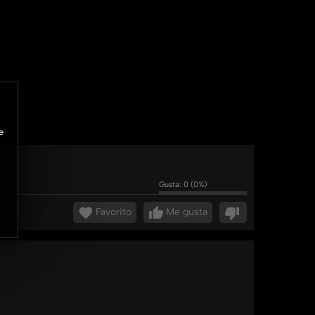
e
Gusta:
0
(
0
%)
Favorito
Me gusta