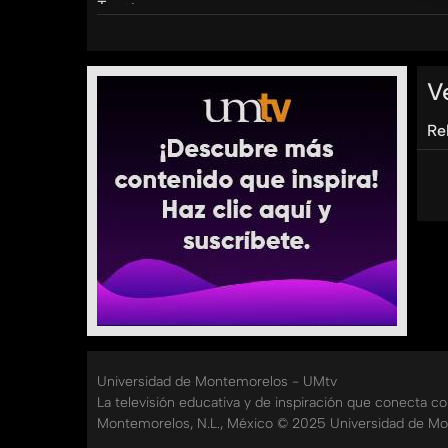
Tags:
umtv
universidad
de
montemorelos
V
Re
Universidad de Montemorelos - UMtv
La televisión educativa y de inspiración que conecta c
Montemorelos, N.L., México © 2025 Universidad de Mo