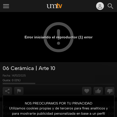
Error iniciando el reproductor (1) error
06 Cerámica | Arte 10
Fecha:
14/10/2025
Gusta:
0
(
0
%)
NOS PREOCUPAMOS POR TU PRIVACIDAD
En este video de Arte 10, exploramos la cerámica junto a la
Utilizamos cookies propias y de terceros para fines analíticos y
licenciada Leticia Gutiérrez, quien comparte su pasión por
para mostrarte publicidad personalizada en base a un perfil