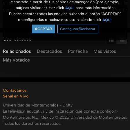
elaborado a partir de tus hábitos de navegación (por ejemplo,
el arte y su viaje desde el mundo de las leyes hacia la
páginas visitadas). Haz click
para más información.
AQUÍ
cerámica. Destacamos cómo la cerámica permite
Puedes aceptar todas las cookies pulsando el botón “ACEPTAR”
transmitir sentimientos y mensajes espirituales, actuando
o configurarlas o rechazar su uso haciendo click
.
AQUÍ
Ver más
como un vehículo para compartir el evangelio. La obra se
ACEPTAR
Configurar/Rechazar
titula 'Luz que cambia el mundo', y el video enfatiza la
importancia de la Biblia para inspirar la sensibilidad y el
Ver vídeos
liderazgo en la vida diaria. También se demuestra el
Relacionados
Destacados
Por fecha
Más vistos
proceso de preparación y modelado de la arcilla, y se
explica cómo las técnicas cerámicas se integran con la
Más votados
arquitectura, escultura, y pintura. Gutiérrez nos motiva a
crear con nuestras manos y a dejar que nuestro espíritu
creativo se exprese a través de cada pieza, reflejando la
esencia espiritual de la cerámica.
Contáctanos
Categorías:
Señal en Vivo
Universidad de Montemorelos - UMtv
La televisión educativa y de inspiración que conecta contigo.✨
Montemorelos, N.L., México © 2025 Universidad de Montemorelos.
Todos los derechos reservados.