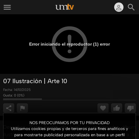
Error iniciando el reproductor (1) error
07 Ilustración | Arte 10
Fecha:
14/10/2025
Gusta:
0
(
0
%)
NOS PREOCUPAMOS POR TU PRIVACIDAD
Descubre "Este Rayito de Luz", un encantador álbum
Utilizamos cookies propias y de terceros para fines analíticos y
ilustrado creado por Lily en 2016. Este libro narra la
para mostrarte publicidad personalizada en base a un perfil