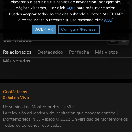
elaborado a partir de tus hábitos de navegación (por ejemplo,
conmovedora historia de un niño especial que enfrenta el
páginas visitadas). Haz click
para más información.
AQUÍ
desprecio de los demás. Con ilustraciones vibrantes
Puedes aceptar todas las cookies pulsando el botón “ACEPTAR”
realizadas en acrílico y lápiz de color, este proyecto se
o configurarlas o rechazar su uso haciendo click
.
AQUÍ
Ver más
desarrolló en aproximadamente un mes tras un proceso de
ACEPTAR
Configurar/Rechazar
corrección y revisión exhaustivo. Diseñado para niños de
17 años, el libro está buscando oportunidades en el
Ver vídeos
mercado editorial. Lily, licenciada en artes visuales,
Relacionados
Destacados
Por fecha
Más vistos
comparte su pasión por la ilustración en el programa "Arte
10", explicando sus inicios inspirados desde los 16 años
Más votados
tras descubrir el trabajo de ilustradores. La ilustración es
un medio potente y versátil que comunica mensajes
poderosos, adaptándose tanto a técnicas tradicionales
como a plataformas digitales. Aprende sobre técnicas de
Contáctanos
mezcla de colores y cómo la dedicación puede transformar
Señal en Vivo
la creación artística en un oficio gratificante.
Universidad de Montemorelos - UMtv
Categorías:
La televisión educativa y de inspiración que conecta contigo.✨
Montemorelos, N.L., México © 2025 Universidad de Montemorelos.
Todos los derechos reservados.