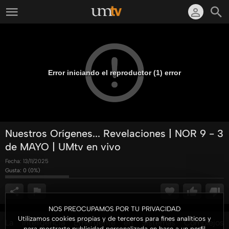
Error iniciando el reproductor (1) error
Nuestros Orígenes... Revelaciones | NOR 9 - 3
de MAYO | UMtv en vivo
Fecha:
13/11/2025
Gusta:
0
(
0
%)
NOS PREOCUPAMOS POR TU PRIVACIDAD
Utilizamos cookies propias y de terceros para fines analíticos y
La Inteligencia Emergente en Sistemas Complejos
para mostrarte publicidad personalizada en base a un perfil