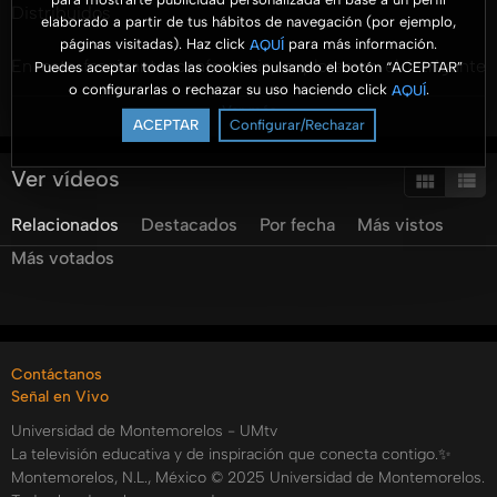
Distribuidos
elaborado a partir de tus hábitos de navegación (por ejemplo,
páginas visitadas). Haz click
para más información.
AQUÍ
En esta fascinante conferencia, exploramos el intrigante
Puedes aceptar todas las cookies pulsando el botón “ACEPTAR”
o configurarlas o rechazar su uso haciendo click
.
AQUÍ
concepto de inteligencia emergente en sistemas
Ver más
complejos distribuidos, contrastando la computación
ACEPTAR
Configurar/Rechazar
distribuida con sorprendentes patrones que encontramos
en la naturaleza. Desde los dinámicos enjambres de
Ver vídeos
insectos hasta el asombroso funcionamiento del cerebro
Relacionados
Destacados
Por fecha
Más vistos
humano, descubrimos cómo las interacciones autónomas
pueden dar lugar a un orden impresionante y soluciones
Más votados
innovadoras, ¡todo sin la necesidad de un control
centralizado!
¿Sabías que la organización espontánea observada en la
Contáctanos
naturaleza podría ser vista como evidencia de un diseño
Señal en Vivo
intencional? Reflexionamos sobre esta idea y
Universidad de Montemorelos - UMtv
consideramos cómo la creación misma parece estar
La televisión educativa y de inspiración que conecta contigo.✨
“programada” para cumplir un propósito superior y
Montemorelos, N.L., México © 2025 Universidad de Montemorelos.
coherente. Algunos de los momentos más destacados