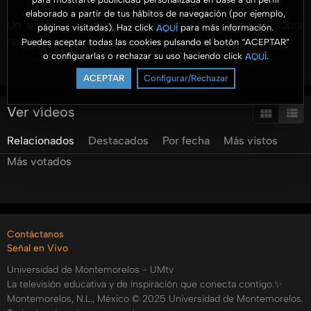
elaborado a partir de tus hábitos de navegación (por ejemplo,
Un espacio donde científicos cristianos hablarán sobre
páginas visitadas). Haz click
para más información.
AQUÍ
nuestros orígenes como especie humana.
Puedes aceptar todas las cookies pulsando el botón “ACEPTAR”
o configurarlas o rechazar su uso haciendo click
.
AQUÍ
Ver más
Kakenkorani, forma parte del patrimonio geológico,
ACEPTAR
Configurar/Rechazar
ubicado en la provincia de Azangaro, departamento de
Puno Perú, a más de 3950 msnm. Contiene un importante
Ver vídeos
yacimiento de troncos fosilizados. ¿Cuál es la distribución
Relacionados
Destacados
Por fecha
Más vistos
espacial de los troncos fosilizados en Kakenkorani? ¿Se
pueden visualizar los anillos en los troncos fosilizados?
Más votados
¿Qué evidencias podemos ver que apoyen un modelo
gradual? ¿Qué evidencias encontramos para un modelo
catastrofista?. Kakenkorani tiene un mensaje especial para
los creacionistas.
Contáctanos
Señal en Vivo
Impartido por el Ing. Orlando Poma, Director del Centro de
Universidad de Montemorelos - UMtv
Investigación y Recursos en Geociencia en la Universidad
La televisión educativa y de inspiración que conecta contigo.✨
Peruana Unión, en Ñaña, Lima, Perú.
Montemorelos, N.L., México © 2025 Universidad de Montemorelos.