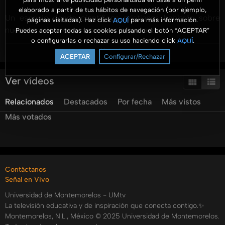
elaborado a partir de tus hábitos de navegación (por ejemplo,
Un espacio donde científicos cristianos hablarán sobre
páginas visitadas). Haz click
para más información.
AQUÍ
nuestros orígenes como especie humana.
Puedes aceptar todas las cookies pulsando el botón “ACEPTAR”
o configurarlas o rechazar su uso haciendo click
.
AQUÍ
Ver más
Todos los días al despertar e ir a nuestras distintas
ACEPTAR
Configurar/Rechazar
actividades vemos al sol salir y ocultarse por la tarde,
vivimos regidos por días, estaciones y años. ¿Te has
Ver vídeos
preguntado alguna vez a qué se debe esto? En el cuarto
Relacionados
Destacados
Por fecha
Más vistos
día de la creación surgieron las lumbreras y los cuerpos
celestes de quienes Dios dijo: “Haya lumbreras en la
Más votados
expansión de los cielos para separar el día de la noche; y
sirvan de señales para las estaciones, para días y años…”
Génesis 1:14. En la conferencia, hemos de analizar las
afirmaciones y las matemáticas de las leyes de Kepler, las
Contáctanos
cuales rigen el movimiento de los cuerpos celestes, así
Señal en Vivo
como sus implicaciones.
Universidad de Montemorelos - UMtv
La televisión educativa y de inspiración que conecta contigo.✨
Impartido por la MC Yesenia Rincón Torres, Docente en el
Montemorelos, N.L., México © 2025 Universidad de Montemorelos.
área de Matemáticas en los niveles de Educación Básica y