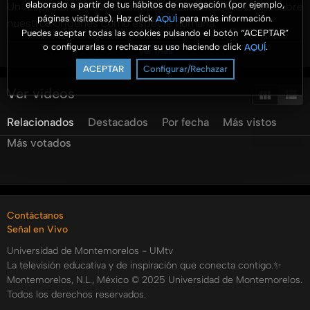
elaborado a partir de tus hábitos de navegación (por ejemplo,
Un espacio donde científicos cristianos hablarán sobre
páginas visitadas). Haz click
para más información.
AQUÍ
nuestros orígenes como especie humana.
Puedes aceptar todas las cookies pulsando el botón “ACEPTAR”
o configurarlas o rechazar su uso haciendo click
.
AQUÍ
Ver más
La historia está conformada de la relación entre un
ACEPTAR
Configurar/Rechazar
presente y su pasado. De ahí, la importancia de los
vestigios del arte del pasado, que nos sitúan en la historia y
Ver vídeos
nos permiten descubrir: cómo la humanidad “ve las cosas”
Relacionados
Destacados
Por fecha
Más vistos
en su contexto temporal, y algunas veces por miedo al
presente mistifica al pasado.
Más votados
Impartido por el Dra. Lilian Rojas Gross, Docente de la
Facultad de Artes y Comunicación de la Universidad de
Montemorelos, N. L., México, en las cátedras de Psicología
Contáctanos
del Arte, Arte y Religión, Psicología de la Comunicación y
Señal en Vivo
Psicología Ambiental.
Universidad de Montemorelos - UMtv
La televisión educativa y de inspiración que conecta contigo.✨
Visita nuestra página web oficial en: https://grisdadia.org/
Montemorelos, N.L., México © 2025 Universidad de Montemorelos.
#GRISDA #UMtv
Todos los derechos reservados.