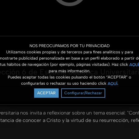
NOS PREOCUPAMOS POR TU PRIVACIDAD
Utilizamos cookies propias y de terceros para fines analíticos y para
mostrarte publicidad personalizada en base a un perfil elaborado a partir d
tus hábitos de navegación (por ejemplo, páginas visitadas). Haz click
AQUÍ
ección 6 de Escuela Sabática Universita
para más información.
Puedes aceptar todas las cookies pulsando el botón “ACEPTAR” o
configurarlas o rechazar su uso haciendo click
.
AQUÍ
ACEPTAR
Configurar/Rechazar
rsitaria nos invita a reflexionar sobre un tema esencial: "Conf
ncia de conocer a Cristo y la virtud de su resurrección, re