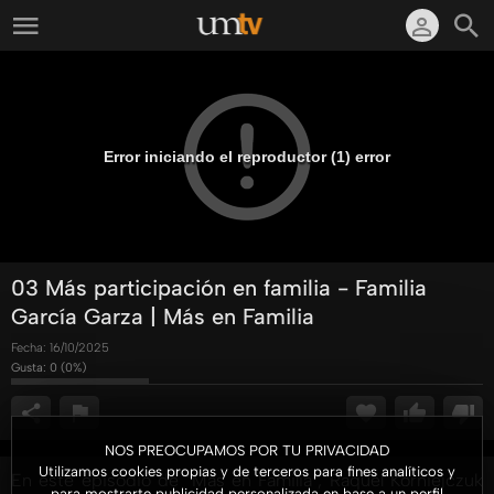
Error iniciando el reproductor (1) error
03 Más participación en familia - Familia
García Garza | Más en Familia
Fecha:
16/10/2025
Gusta:
0
(
0
%)
NOS PREOCUPAMOS POR TU PRIVACIDAD
Utilizamos cookies propias y de terceros para fines analíticos y
En este episodio de "Más en Familia", Raquel Korniejczuk
para mostrarte publicidad personalizada en base a un perfil