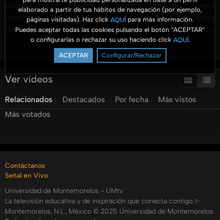
explora cómo emplear el tiempo libre de manera
elaborado a partir de tus hábitos de navegación (por ejemplo,
productiva y feliz en el entorno familiar. Junto a la familia
páginas visitadas). Haz click
para más información.
AQUÍ
García, se discuten estrategias para disfrutar del tiempo
Puedes aceptar todas las cookies pulsando el botón “ACEPTAR”
o configurarlas o rechazar su uso haciendo click
.
AQUÍ
libre mediante actividades en el club de Conquistadores,
Ver más
un programa de la Iglesia Adventista. Este club fomenta la
ACEPTAR
Configurar/Rechazar
integración familiar y el desarrollo personal a través de
actividades manuales, espirituales y de liderazgo. La familia
Ver vídeos
García comparte sus vivencias desde su participación
Relacionados
Destacados
Por fecha
Más vistos
juvenil hasta su papel actual como formadores de nuevas
generaciones, destacando la unidad y formación que han
Más votados
experimentado. A través de anécdotas, como un
desafiante campamento en el Cerro del Potosí, se recalca
la importancia de incorporar actividades significativas.
Raquel concluye animando a las familias a invertir tiempo
Contáctanos
de calidad y utilizar la Biblia como referencia en su vida
Señal en Vivo
diaria.
Universidad de Montemorelos - UMtv
Categorías:
La televisión educativa y de inspiración que conecta contigo.✨
Montemorelos, N.L., México © 2025 Universidad de Montemorelos.