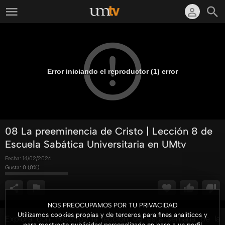
Error iniciando el reproductor (1) error
08 La preeminencia de Cristo | Lección 8 de
Escuela Sabática Universitaria en UMtv
Fecha:
14/02/2026
Gusta:
0
(
0
%)
NOS PREOCUPAMOS POR TU PRIVACIDAD
Utilizamos cookies propias y de terceros para fines analíticos y
Explora con nosotros la lección de esta semana de la
para mostrarte publicidad personalizada en base a un perfil