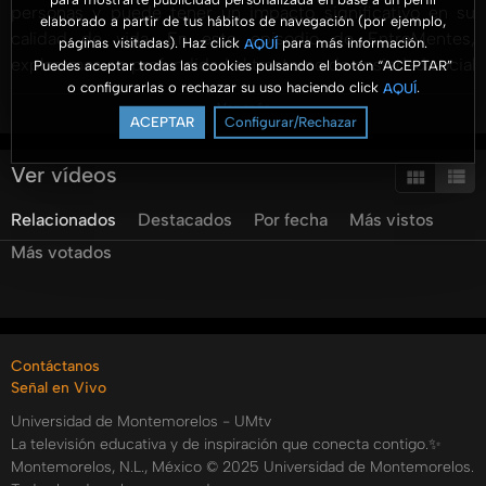
personas y puede tener un impacto significativo en su
elaborado a partir de tus hábitos de navegación (por ejemplo,
calidad de vida. En este episodio de EntreMentes,
páginas visitadas). Haz click
para más información.
AQUÍ
exploramos en profundidad el trastorno de ansiedad social
Puedes aceptar todas las cookies pulsando el botón “ACEPTAR”
o configurarlas o rechazar su uso haciendo click
.
AQUÍ
con el experto, el Dr. Moroni, psicólogo con más de 29
Ver más
años de experiencia.
ACEPTAR
Configurar/Rechazar
Acompáñanos mientras el Dr. Moroni desglosa qué es este
trastorno, anteriormente conocido como fobia social, y
Ver vídeos
cómo se manifiesta en diferentes niveles de intensidad,
Relacionados
Destacados
Por fecha
Más vistos
desde síntomas leves hasta casos más severos que
afectan el estudio y la vida laboral. Descubre cómo las
Más votados
situaciones sociales comunes, como hablar en público o
interactuar con desconocidos, pueden convertirse en una
fuente de gran ansiedad y malestar para quienes padecen
este trastorno.
Contáctanos
???? Puntos clave que trataremos:
Señal en Vivo
- ¿Qué caracteriza al trastorno de ansiedad social y cómo
Universidad de Montemorelos - UMtv
se diferencia de la simple timidez?
La televisión educativa y de inspiración que conecta contigo.✨
- ¿Cómo identificar los síntomas de la ansiedad social en
Montemorelos, N.L., México © 2025 Universidad de Montemorelos.
niños y jóvenes?