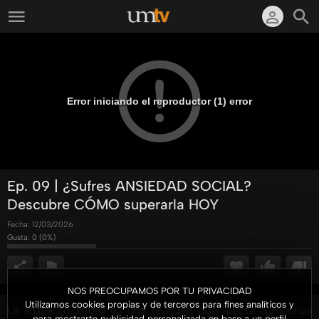
Error iniciando el reproductor (1) error
Ep. 09 | ¿Sufres ANSIEDAD SOCIAL?
Descubre CÓMO superarla HOY
Fecha:
12/03/2026
Gusta:
0
(
0
%)
NOS PREOCUPAMOS POR TU PRIVACIDAD
Utilizamos cookies propias y de terceros para fines analíticos y
La ansiedad social es una realidad que afecta a muchas
para mostrarte publicidad personalizada en base a un perfil