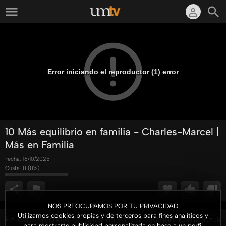
Error iniciando el reproductor (1) error
10 Más equilibrio en familia - Charles-Marcel |
Más en Familia
Fecha:
16/10/2025
Gusta:
0
(
0
%)
NOS PREOCUPAMOS POR TU PRIVACIDAD
Utilizamos cookies propias y de terceros para fines analíticos y
En este episodio de "Más en Familia", Raquel Korniejczuk
para mostrarte publicidad personalizada en base a un perfil