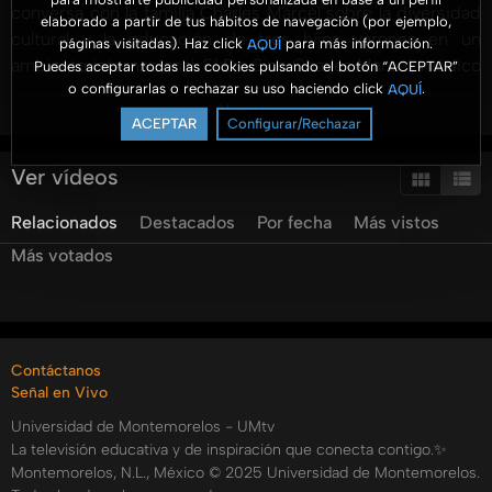
conversa con la familia Charles Marcel sobre la diversidad
elaborado a partir de tus hábitos de navegación (por ejemplo,
cultural y la educación de tres hijos varones en un
páginas visitadas). Haz click
para más información.
AQUÍ
ambiente internacional. El Dr. Sino Charles Marcel, médico
Puedes aceptar todas las cookies pulsando el botón “ACEPTAR”
o configurarlas o rechazar su uso haciendo click
.
AQUÍ
y director de la Facultad de Ciencias de la Salud de la
Ver más
Universidad de Montemorelos, y su esposa Anita, química
ACEPTAR
Configurar/Rechazar
y con maestría en salud pública, comparten sus
experiencias al criar a sus hijos en diferentes culturas y
Ver vídeos
lenguas. La familia destaca cómo su diversidad cultural
Relacionados
Destacados
Por fecha
Más vistos
enriquece su vida familiar y el valor del homeschooling al
permitirles viajar juntos. Además, se abordan la
Más votados
importancia del culto familiar y la devoción personal en la
formación espiritual, y cómo el modelaje y el respeto en la
relación de pareja preparan a los hijos para el futuro.
Finalmente, se discuten estrategias para fortalecer las
Contáctanos
habilidades individuales de cada niño, resaltando la música
Señal en Vivo
como una de las fortalezas.
Universidad de Montemorelos - UMtv
Categorías:
La televisión educativa y de inspiración que conecta contigo.✨
Montemorelos, N.L., México © 2025 Universidad de Montemorelos.