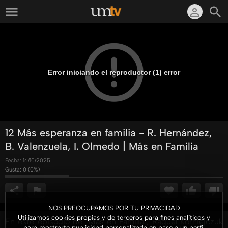
Error iniciando el reproductor (1) error
12 Más esperanza en familia - R. Hernández,
B. Valenzuela, I. Olmedo | Más en Familia
Fecha:
16/10/2025
Gusta:
0
(
0
%)
NOS PREOCUPAMOS POR TU PRIVACIDAD
Utilizamos cookies propias y de terceros para fines analíticos y
En este episodio de "Más en Familia", Raquel Korniejczuk
para mostrarte publicidad personalizada en base a un perfil