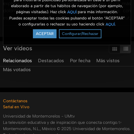
explora cómo las familias pueden superar las crisis más
elaborado a partir de tus hábitos de navegación (por ejemplo,
dolorosas, como la pérdida de un esposo y padre, con
páginas visitadas). Haz click
para más información.
AQUÍ
esperanza y optimismo. Junto a tres valientes madres, Rut,
Puedes aceptar todas las cookies pulsando el botón “ACEPTAR”
o configurarlas o rechazar su uso haciendo click
.
AQUÍ
Betty e Irma, el programa revela desgarradoras
Ver más
experiencias personales y la fortaleza encontrada en la fe y
ACEPTAR
Configurar/Rechazar
las promesas de Dios. La importancia de mantener a la
familia unida, la reconstrucción de un nuevo ritmo de vida
Ver vídeos
y el poder del perdón son temas centrales discutidos. Con
Relacionados
Destacados
Por fecha
Más vistos
testimonios conmovedores, los participantes comparten
cómo la fe y la comunidad les ayudaron a salir adelante,
Más votados
resaltando la importancia de agradecer diariamente las
bendiciones y mantener la esperanza en un futuro mejor.
Descubre estrategias prácticas para enfrentar estos retos
emocionales y fortalecer los lazos familiares en momentos
Contáctanos
de adversidad.
Señal en Vivo
Categorías:
Universidad de Montemorelos - UMtv
La televisión educativa y de inspiración que conecta contigo.✨
Montemorelos, N.L., México © 2025 Universidad de Montemorelos.