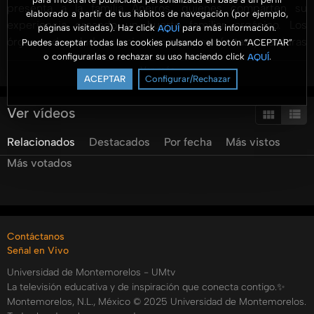
presenta a la familia Aneiros, quienes comparten su
elaborado a partir de tus hábitos de navegación (por ejemplo,
experiencia creando un huerto familiar orgánico. Los
páginas visitadas). Haz click
para más información.
AQUÍ
órganos de salud recomiendan consumir frutas y verduras
Puedes aceptar todas las cookies pulsando el botón “ACEPTAR”
o configurarlas o rechazar su uso haciendo click
.
AQUÍ
orgánicas, y esta familia demuestra que es posible cultivar
Ver más
hortalizas en casa, incluso en áreas semi rurales. Gerardo y
ACEPTAR
Configurar/Rechazar
Leticia explican cómo la agricultura les ha proporcionado
alimentos saludables, enseñanzas espirituales y una
Ver vídeos
educación única para su hija. Detallan el uso de técnicas
Relacionados
Destacados
Por fecha
Más vistos
de rotación de cultivos y plantas aromáticas para el control
de plagas, aumentando su autosuficiencia alimentaria. Con
Más votados
recursos limitados, como el riego por goteo, logran
mantener una producción suficiente para su consumo y
compartir con vecinos. Este episodio destaca los
beneficios del cultivo casero, desde la mejora de la dieta
Contáctanos
hasta el ejercicio físico y el enriquecimiento espiritual.
Señal en Vivo
Categorías:
Universidad de Montemorelos - UMtv
Más en Familia - Temporada 2
La televisión educativa y de inspiración que conecta contigo.✨
Montemorelos, N.L., México © 2025 Universidad de Montemorelos.