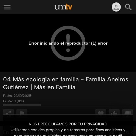
Error iniciando el reproductor (1) error
04 Más ecología en familia - Familia Aneiros
Gutiérrez | Más en Familia
Fecha:
23/10/2025
Gusta:
0
(
0
%)
NOS PREOCUPAMOS POR TU PRIVACIDAD
Utilizamos cookies propias y de terceros para fines analíticos y
En este episodio de "Más en Familia", Raquel Korniejczuk
para mostrarte publicidad personalizada en base a un perfil